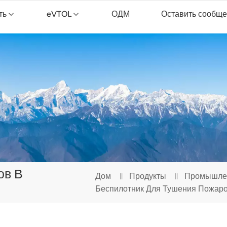
ть
eVTOL
ОДМ
Оставить сообщ
ник
opXGun FP300E
Дрон для уборки TopXGun C15
ов В
Дом
Продукты
Промышле
Беспилотник Для Тушения Пожар