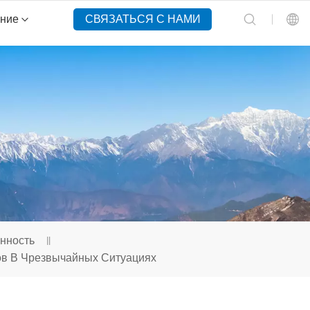
ение
СВЯЗАТЬСЯ С НАМИ
English
Español
Русский
Português(Portugal)
Português(Brasil)
Türkçe
нность
ов В Чрезвычайных Ситуациях
Tiếng Việt