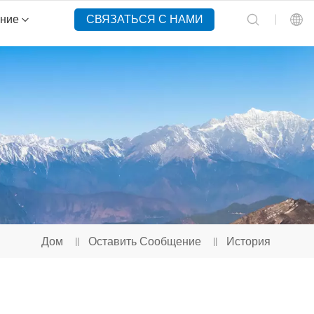
ение
СВЯЗАТЬСЯ С НАМИ
English
Español
Русский
Português(Portugal)
Português(Brasil)
Дом
Оставить Сообщение
История
Türkçe
Tiếng Việt