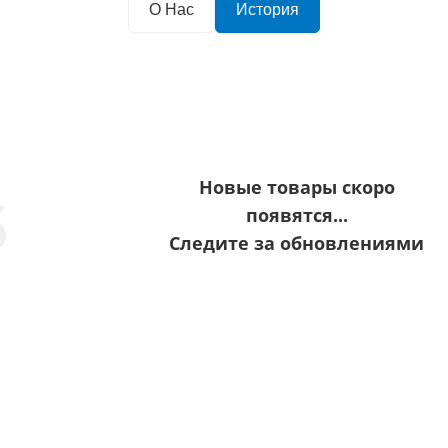
О Нас
История
Новые товары скоро
6
появятся...
Следите за обновлениями