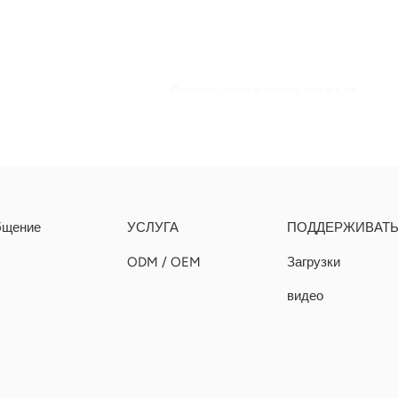
Скоро появятся новые
5
продукты...
Следите за обновлениями
бщение
УСЛУГА
ПОДДЕРЖИВАТ
ODM / OEM
Загрузки
видео
Выпущены
сельскохозяйственные