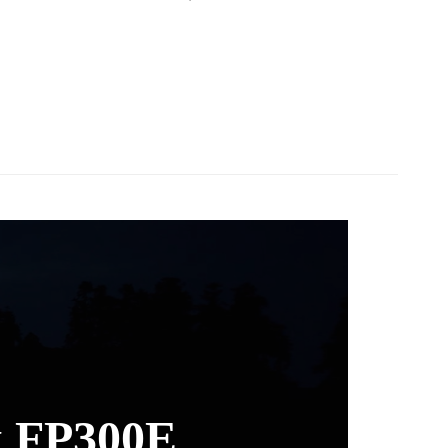
н FP300E