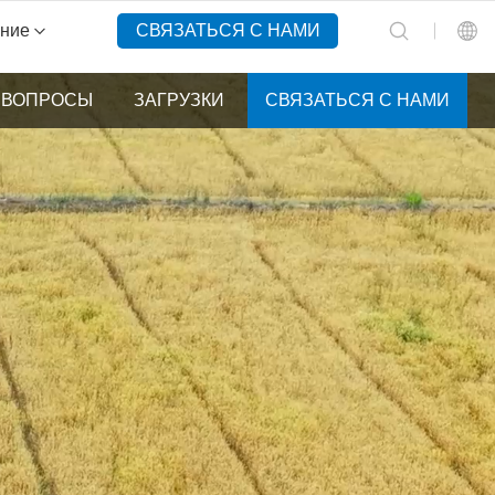
ение
СВЯЗАТЬСЯ С НАМИ
 ВОПРОСЫ
ЗАГРУЗКИ
СВЯЗАТЬСЯ С НАМИ
English
Español
Русский
Português(Portugal)
Português(Brasil)
Türkçe
Tiếng Việt