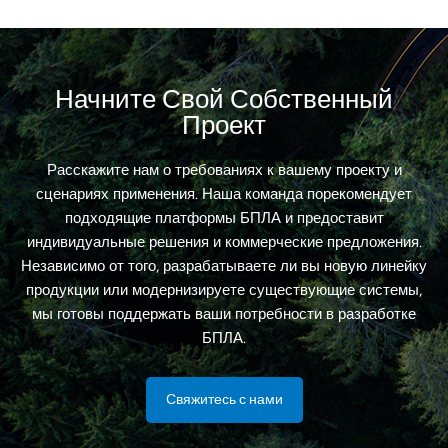
для удовлетворения потребностей приложений.
Вопросы глубокой переработки основного
программного обеспечения рассматриваются в
каждом конкретном случае индивидуально.
Начните Свой Собственный
Проект
Расскажите нам о требованиях к вашему проекту и
сценариях применения. Наша команда порекомендует
подходящие платформы БПЛА и предоставит
индивидуальные решения и коммерческие предложения.
Независимо от того, разрабатываете ли вы новую линейку
продукции или модернизируете существующие системы,
мы готовы поддержать ваши потребности в разработке
БПЛА.
Свяжитесь с нами