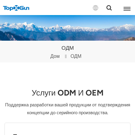
СВЯЗАТЬСЯ С НАМИ
English
ОДМ
Español
Дом
ОДМ
Русский
Português(Portugal)
Услуги ODM И OEM
Português(Brasil)
Поддержка разработки вашей продукции от подтверждения
Türkçe
концепции до серийного производства.
Tiếng Việt