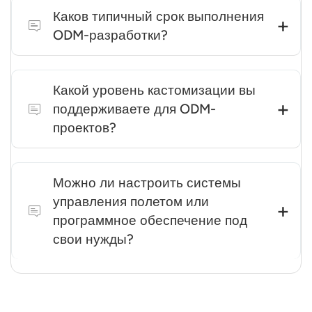
Каков типичный срок выполнения
ODM-разработки?
Сроки выполнения заказа варьируются в
Какой уровень кастомизации вы
зависимости от уровня индивидуализации и
поддерживаете для ODM-
сложности проекта, как правило, от стадии
проектов?
прототипа до готовности к серийному
производству.
Мы поддерживаем настройку на уровне
Можно ли настроить системы
платформы, включая конфигурацию планера,
управления полетом или
интеграцию полезной нагрузки и оптимизацию
программное обеспечение под
на основе приложений в соответствии с
свои нужды?
требованиями проекта.
Мы предлагаем системную конфигурацию и
интеграцию с существующими платформами