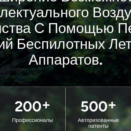
лектуального Возд
нства С Помощью П
ий Беспилотных Ле
Аппаратов.
+
+
200
500
Профессионалы
Авторизованные
патенты