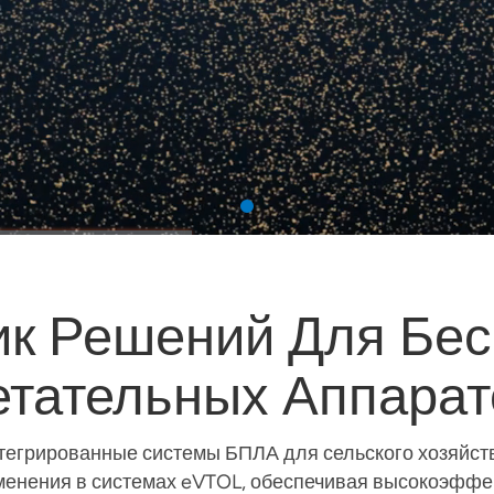
к Решений Для Бе
етательных Аппарат
тегрированные системы БПЛА для сельского хозяйст
менения в системах eVTOL, обеспечивая высокоэфф