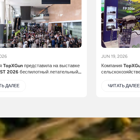
2026
JUN 19, 2026
я TopXGun представила на выставке
Компания TopXGu
ST 2026 беспилотный летательный
сельскохозяйстве
 C15 для уборки высотных зданий,
использованием 
рируя более совершенные решения
DroneShow Robot
ТЬ ДАЛЕЕ
ЧИТАТЬ ДАЛЕЕ
ки.