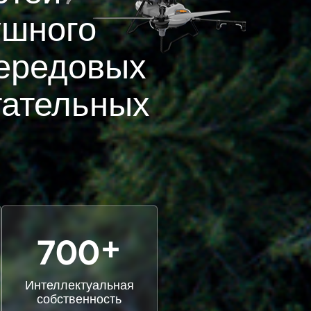
ушного
ередовых
тательных
+
700
Интеллектуальная
собственность