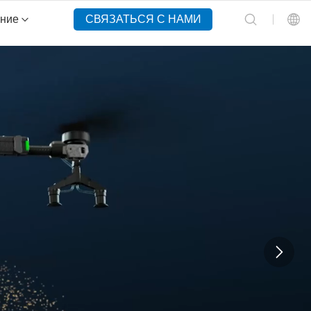
ение
СВЯЗАТЬСЯ С НАМИ
English
Español
Русский
Português(Portugal)
Português(Brasil)
Türkçe
Tiếng Việt