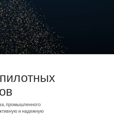
спилотных
ов
ва, промышленного
ективную и надежную