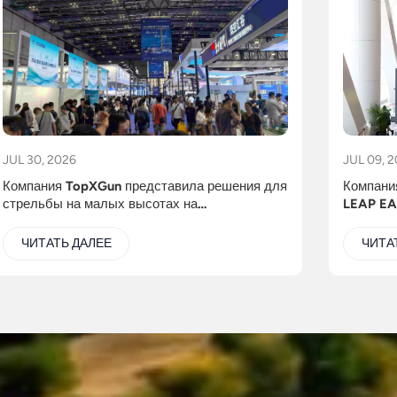
JUL 30, 2026
JUL 09, 
Компания TopXGun представила решения для
Компани
стрельбы на малых высотах на
LEAP EA
Международной выставке экономики
аппарат
стрельбы на малых высотах 2026 года.
демонст
ЧИТАТЬ ДАЛЕЕ
ЧИТА
для убор