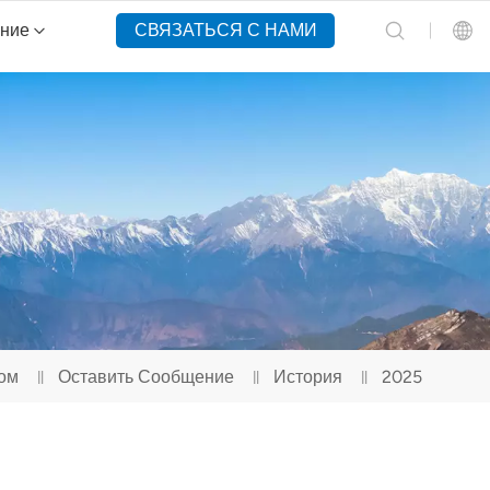
ение
СВЯЗАТЬСЯ С НАМИ
English
Español
Русский
Português(Portugal)
Português(Brasil)
ом
Оставить Сообщение
История
2025
Türkçe
Tiếng Việt