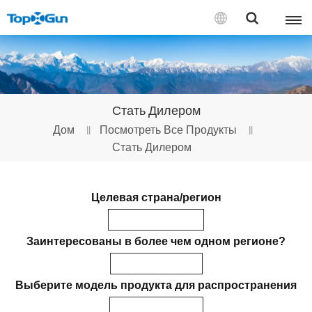
СВЯЗАТЬСЯ С НАМИ
English
Стать Дилером
Español
Дом
Посмотреть Все Продукты
Стать Дилером
Русский
Português(Portugal)
Целевая страна/регион
Português(Brasil)
Заинтересованы в более чем одном регионе?
Türkçe
Tiếng Việt
Выберите модель продукта для распространения