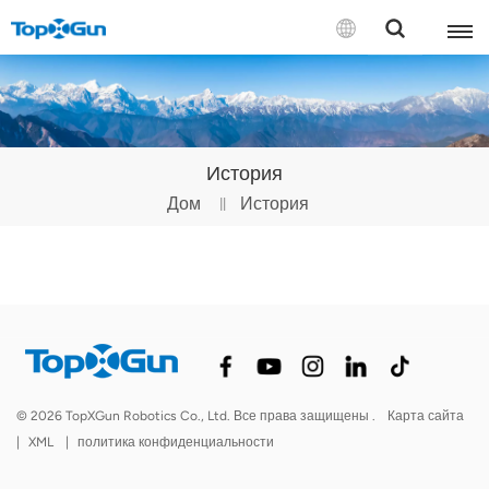
СВЯЗАТЬСЯ С НАМИ
English
История
Español
Дом
История
Русский
Português(Portugal)
Português(Brasil)
Türkçe
© 2026 TopXGun Robotics Co., Ltd. Все права защищены .
Карта сайта
Tiếng Việt
|
XML
|
политика конфиденциальности