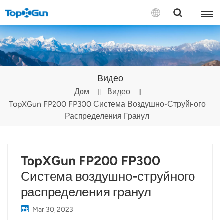
СВЯЗАТЬСЯ С НАМИ
English
Видео
Español
Дом
Видео
TopXGun FP200 FP300 Система Воздушно-Струйного
Русский
Распределения Гранул
Português(Portugal)
Português(Brasil)
TopXGun FP200 FP300
Türkçe
Система воздушно-струйного
распределения гранул
Tiếng Việt
Mar 30, 2023