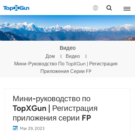
СВЯЗАТЬСЯ С НАМИ
English
Видео
Español
Дом
Видео
Мини-Руководство По TopXGun | Регистрация
Русский
Приложения Серии FP
Português(Portugal)
Português(Brasil)
Мини-руководство по
Türkçe
TopXGun | Регистрация
приложения серии FP
Tiếng Việt
Mar 29, 2023