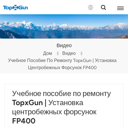
СВЯЗАТЬСЯ С НАМИ
English
Видео
Español
Дом
Видео
Учебное Пособие По Ремонту TopxGun | Установка
Русский
Центробежных Форсунок FP400
Português(Portugal)
Português(Brasil)
Учебное пособие по ремонту
Türkçe
TopxGun | Установка
центробежных форсунок
Tiếng Việt
FP400