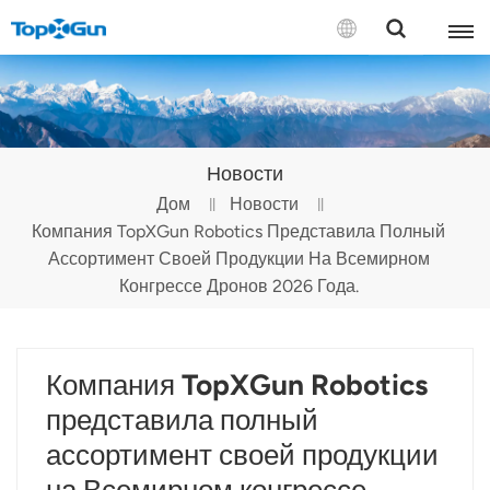
СВЯЗАТЬСЯ С НАМИ
English
Новости
Español
Дом
Новости
Компания TopXGun Robotics Представила Полный
Русский
Ассортимент Своей Продукции На Всемирном
Português(Portugal)
Конгрессе Дронов 2026 Года.
Português(Brasil)
Компания TopXGun Robotics
Türkçe
представила полный
Tiếng Việt
ассортимент своей продукции