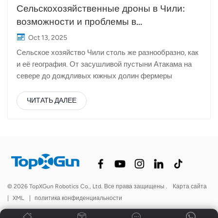
Сельскохозяйственные дроны в Чили:
возможности и проблемы в
разнообразном ландшафте
Oct 13, 2025
Сельское хозяйство Чили столь же разнообразно, как
и её география. От засушливой пустыни Атакама на
севере до дождливых южных долин фермеры
выращивают виноград и авокадо, пшеницу, яблоки и
вишню. Благодаря этому разнообразию Чили
ЧИТАТЬ ДАЛЕЕ
является одним из самых динамичных
производителей сельскохозяйственной продукции в
Южной Америке, но при этом страна с очень разными
условиями ведения сельского хозяйства в разных
регионах. В последние годы, сельскохозяйственные
дроны стали полезным инструментом для чилийских
фермеров, стремящихся повысить эффективность
© 2026 TopXGun Robotics Co., Ltd. Все права защищены .
Карта сайта
возделывания сельскохозяйственных культур и
|
XML
|
политика конфиденциальности
снизить производственные затраты. Из-за вытянутой
и узкой формы страны фермы часто расположены в