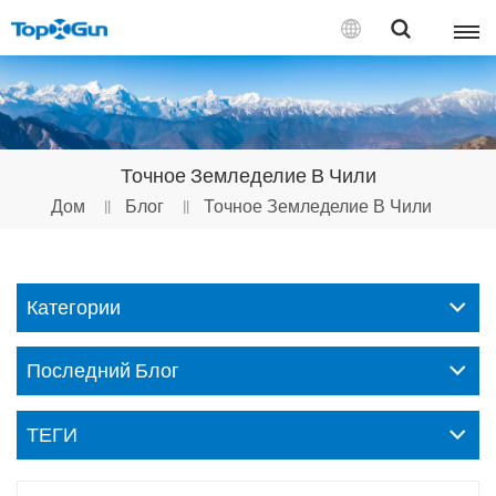
СВЯЗАТЬСЯ С НАМИ
English
Точное Земледелие В Чили
Español
Дом
Блог
Точное Земледелие В Чили
Русский
Português(Portugal)
Категории
Português(Brasil)
Последний Блог
Türkçe
ТЕГИ
Tiếng Việt