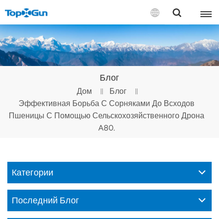
СВЯЗАТЬСЯ С НАМИ
English
Блог
Español
Дом
Блог
Эффективная Борьба С Сорняками До Всходов
Русский
Пшеницы С Помощью Сельскохозяйственного Дрона
Português(Portugal)
A80.
Português(Brasil)
Türkçe
Категории
Tiếng Việt
Последний Блог