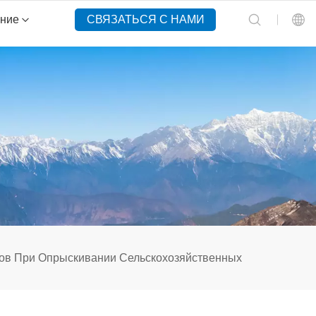
ение
СВЯЗАТЬСЯ С НАМИ
English
Español
Русский
Português(Portugal)
Português(Brasil)
Türkçe
ов При Опрыскивании Сельскохозяйственных
Tiếng Việt