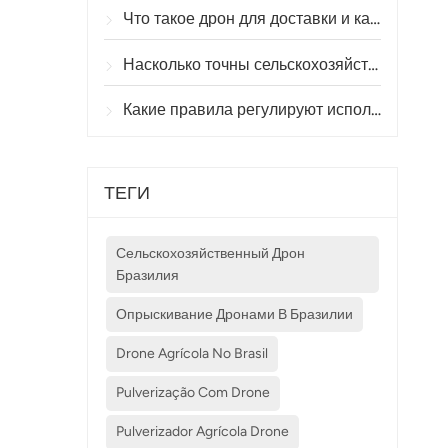
Что такое дрон для доставки и как работает доставка с помощью дронов?
Насколько точны сельскохозяйственные дроны при опрыскивании и мониторинге посевов?
Какие правила регулируют использование сельскохозяйственных дронов в разных странах?
ТЕГИ
Сельскохозяйственный Дрон
Бразилия
Опрыскивание Дронами В Бразилии
Drone Agrícola No Brasil
Pulverização Com Drone
Pulverizador Agrícola Drone