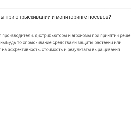
ы при опрыскивании и мониторинге посевов?
т производители, дистрибьюторы и агрономы при принятии реше
оныБудь то опрыскивание средствами защиты растений или
т на эффективность, стоимость и результаты выращивания
ы в реальных условиях эксплуатации? Ответ зависит от нескол
сплуатации и то, как система используется в полевых условиях.
тель. Обычно она относится к различным аспектам в зависимос
о наносится жидкость и насколько точно распыление следует з