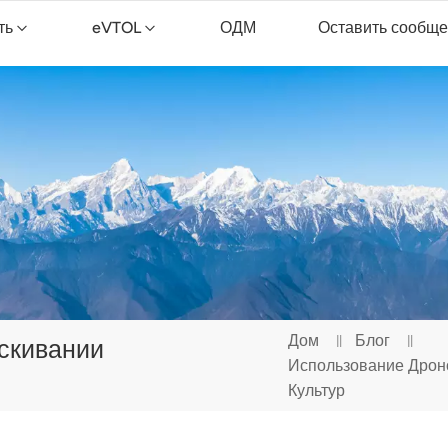
ть
eVTOL
ОДМ
Оставить сообщ
ник
opXGun FP300E
Дрон для уборки TopXGun C15
Дом
Блог
скивании
Использование Дрон
Культур