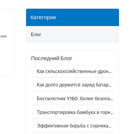
Категории
Блог
ния
Последний Блог
ьких
 В
Как сельскохозяйственные дроны помогают бразильским фермерам улучшить операции по опрыскиванию посевов
ти
а
Как долго держится заряд батареи сельскохозяйственного дрона?
Беспилотник Y160: более безопасный и эффективный способ транспортировки материалов для опор линий электропередач в горной местности.
Транспортировка бамбука в горных районах: как TOPXGUN Y160 открывает новый маршрут из леса к месту сбора.
Эффективная борьба с сорняками до всходов пшеницы с помощью сельскохозяйственного дрона A80.