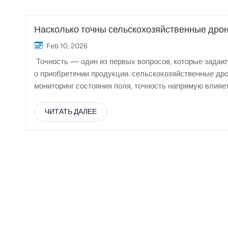
Насколько точны сельскохозяйственные дрон
Feb 10, 2026
Точность — один из первых вопросов, которые задаю
о приобретении продукции. сельскохозяйственные др
мониторинг состояния поля, точность напрямую влияе
урожая. Насколько точны сельскохозяйственные дрон
факторов, включая технологию, настройку, условия эк
ЧИТАТЬ ДАЛЕЕ
сельском хозяйстве точность — это не единый показа
от задачи:Точность распыления: насколько равномерн
намеченной целевой областью...