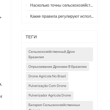
Насколько точны сельскохозяйственные дроны при опрыскивании и мониторинге посевов?
ь
Какие правила регулируют использование сельскохозяйственных дронов в разных странах?
ТЕГИ
Сельскохозяйственный Дрон
Бразилия
Опрыскивание Дронами В Бразилии
Drone Agrícola No Brasil
.
Pulverização Com Drone
Pulverizador Agrícola Drone
т
Батарея Сельскохозяйственных