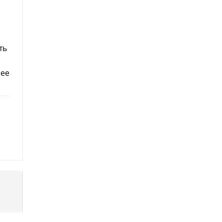
ть
лее