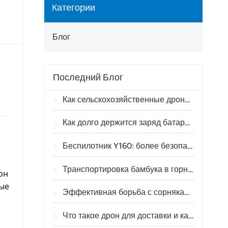
Категории
Блог
Последний Блог
Как сельскохозяйственные дроны помогают бразильским фермерам улучшить операции по опрыскиванию посевов
Как долго держится заряд батареи сельскохозяйственного дрона?
Беспилотник Y160: более безопасный и эффективный способ транспортировки материалов для опор линий электропередач в горной местности.
Транспортировка бамбука в горных районах: как TOPXGUN Y160 открывает новый маршрут из леса к месту сбора.
он
рые
Эффективная борьба с сорняками до всходов пшеницы с помощью сельскохозяйственного дрона A80.
Что такое дрон для доставки и как работает доставка с помощью дронов?