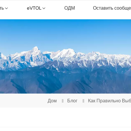
ть
eVTOL
ОДМ
Оставить сообщ
ник
opXGun FP300E
Дрон для уборки TopXGun C15
Дом
Блог
Как Правильно Выб