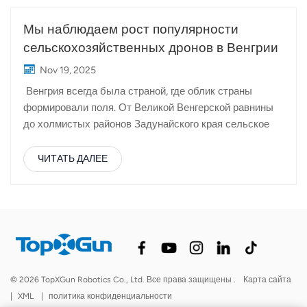
Мы наблюдаем рост популярности
сельскохозяйственных дронов в Венгрии
Nov 19, 2025
Венгрия всегда была страной, где облик страны
формировали поля. От Великой Венгерской равнины
до холмистых районов Задунайского края сельское
хозяйство остаётся центральной частью экономики и
повседневной жизни. Более половины земель страны
ЧИТАТЬ ДАЛЕЕ
используется в сельском хозяйстве, и такие культуры,
как пшеница, кукуруза, подсолнечник и ячмень, по-
прежнему доминируют в ландшафте. Однако в
последние годы венгерское сельское хозяйство
переживает заметные перемены: фермы становятся
более цифровыми, более точными и
ориентированными на эффективность. Венгерские
© 2026 TopXGun Robotics Co., Ltd. Все права защищены .
Карта сайта
аграрии сталкиваются со многими теми же
|
XML
|
политика конфиденциальности
проблемами, что и по всей Европе: нехваткой рабочей