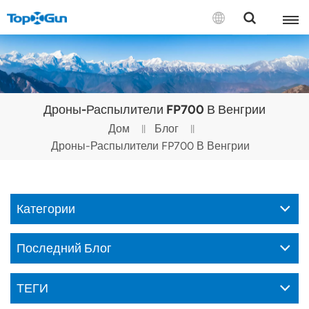
СВЯЗАТЬСЯ С НАМИ
English
Дроны-Распылители FP700 В Венгрии
Español
Дом
Блог
Дроны-Распылители FP700 В Венгрии
Русский
Português(Portugal)
Категории
Português(Brasil)
Türkçe
Последний Блог
Tiếng Việt
ТЕГИ