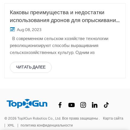
Каковы преимущества и недостатки
использования дронов для опрыскивания
сельскохозяйственных культур?
Aug 08, 2023
В современном сельском хозяйстве технологии
революционизируют способы выращивания
сельскохозяйственных культур. Одним из
захватывающих достижений является использование
сельскохозяйственных дронов для распыления
ЧИТАТЬ ДАЛЕЕ
пестицидов и удобрений. Давайте подробнее
рассмотрим преимущества и недостатки
использования этих высокотехнологичных
помощников. Преимущества: Экономия времени и
труда: Дроны-распылители для чайного сада
быстрые маленькие помощники! Они могут
обработать целый акр земли всего за несколько
© 2026 TopXGun Robotics Co., Ltd. Все права защищены .
Карта сайта
минут, экономя ценное время и усилия фермеров.
|
XML
|
политика конфиденциальности
Когда вредители нападают неожиданно, дроны могут