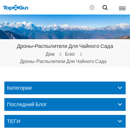
СВЯЗАТЬСЯ С НАМИ
English
Дроны-Распылители Для Чайного Сада
Español
Дом
Блог
Дроны-Распылители Для Чайного Сада
Русский
Português(Portugal)
Категории
Português(Brasil)
Türkçe
Последний Блог
Tiếng Việt
ТЕГИ