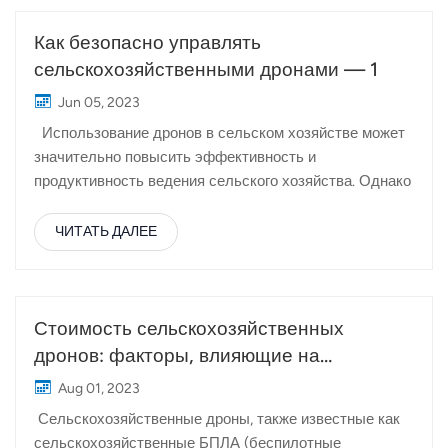
Как безопасно управлять
сельскохозяйственными дронами — 1
Jun 05, 2023
Использование дронов в сельском хозяйстве может
значительно повысить эффективность и
продуктивность ведения сельского хозяйства. Однако
крайне важно уделять первоочередное внимание
безопасности, чтобы избежать столкновений дронов и
ЧИТАТЬ ДАЛЕЕ
потенциального вреда людям и имуществу. В этой
статье мы дадим вам важные советы и меры
предосторожности для обеспечения безопасной
эксплуатации Сельскохозяйственные дроны Topxgun.
Стоимость сельскохозяйственных
1. Меры предосторожности при взлете Перед
дронов: факторы, влияющие на
взлетом проверьте следующее, чтобы обеспечить
ценообразование и инвестиции
Aug 01, 2023
безопасный старт: Подтвердите уровень заряда
Сельскохозяйственные дроны, также известные как
батареи RC, чтобы обеспечить достаточную
сельскохозяйственные БПЛА (беспилотные
мощность для полета. Проверьте режим ручки