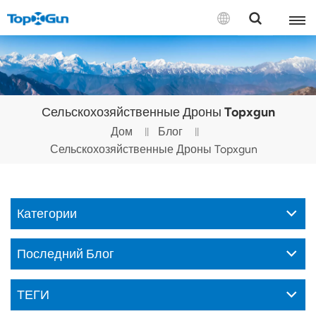
СВЯЗАТЬСЯ С НАМИ
English
Сельскохозяйственные Дроны Topxgun
Español
Дом
Блог
Сельскохозяйственные Дроны Topxgun
Русский
Português(Portugal)
Категории
Português(Brasil)
Türkçe
Последний Блог
Tiếng Việt
ТЕГИ