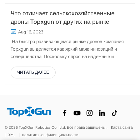
Что отличает сельскохозяйственные
дроны Topxgun от других на рынке
Aug 16, 2023
На быстро развивающемся рынке дронов компания
Topxgun выделяется как яркий маяк инноваций и
совершенства. Поскольку спрос на надежные и
эффективные дроны растет в различных отраслях,
крайне важно понимать, что отличает дроны Topxgun
ЧИТАТЬ ДАЛЕЕ
от конкурентов. В этой статье мы углубимся в
убедительные факторы, которые выделяют дроны
Topxgun на рынке. Новейшие технологии:В основе
успеха Topxgun лежит приверженность передовым
технологиям. Topxgun постоянно расширяет границы
инноваций, внедряя последние достижения в области
дронов, чтобы гарантировать, что ее продукция
© 2026 TopXGun Robotics Co., Ltd. Все права защищены .
Карта сайта
останется в авангарде отрасли. От самых
|
XML
|
политика конфиденциальности
современных датчиков до основных систем