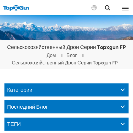
СВЯЗАТЬСЯ С НАМИ
English
Сельскохозяйственный Дрон Серии Topxgun FP
Español
Дом
Блог
Сельскохозяйственный Дрон Серии Topxgun FP
Русский
Português(Portugal)
Категории
Português(Brasil)
Türkçe
Последний Блог
Tiếng Việt
ТЕГИ