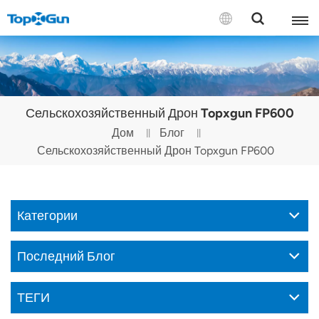
СВЯЗАТЬСЯ С НАМИ
English
Сельскохозяйственный Дрон Topxgun FP600
Español
Дом
Блог
Сельскохозяйственный Дрон Topxgun FP600
Русский
Português(Portugal)
Категории
Português(Brasil)
Türkçe
Последний Блог
Tiếng Việt
ТЕГИ