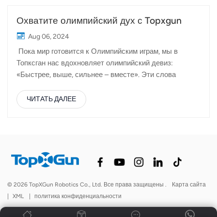
Охватите олимпийский дух с Topxgun
Aug 06, 2024
Пока мир готовится к Олимпийским играм, мы в
Топксган нас вдохновляет олимпийский девиз:
«Быстрее, выше, сильнее – вместе». Эти слова
глубоко перекликаются с нашей миссией совершить
революцию в сельском хозяйстве с помощью
ЧИТАТЬ ДАЛЕЕ
инновационных технологий дронов. Быстрее:
повышение эффективности сельского хозяйстваВ
Topxgun скорость — это не только скорость полета
наших дронов; речь идет о преобразовании
сельскохозяйственных операций в более
эффективные. Наш Сельскохозяйственный дрон
FP600 предназначен для значительного сокращения
© 2026 TopXGun Robotics Co., Ltd. Все права защищены .
Карта сайта
времени, необходимого для выполнения таких важных
|
XML
|
политика конфиденциальности
задач, как опрыскивание пестицидами и мониторинг
урожая. Такое увеличение скорости работы напрямую