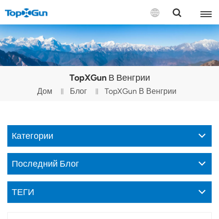
СВЯЗАТЬСЯ С НАМИ
English
TopXGun В Венгрии
Español
Дом
Блог
TopXGun В Венгрии
Русский
Português(Portugal)
Категории
Português(Brasil)
Последний Блог
Türkçe
ТЕГИ
Tiếng Việt