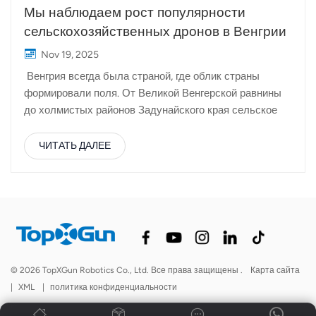
Мы наблюдаем рост популярности
сельскохозяйственных дронов в Венгрии
Nov 19, 2025
Венгрия всегда была страной, где облик страны
формировали поля. От Великой Венгерской равнины
до холмистых районов Задунайского края сельское
хозяйство остаётся центральной частью экономики и
повседневной жизни. Более половины земель страны
ЧИТАТЬ ДАЛЕЕ
используется в сельском хозяйстве, и такие культуры,
как пшеница, кукуруза, подсолнечник и ячмень, по-
прежнему доминируют в ландшафте. Однако в
последние годы венгерское сельское хозяйство
переживает заметные перемены: фермы становятся
более цифровыми, более точными и
ориентированными на эффективность. Венгерские
© 2026 TopXGun Robotics Co., Ltd. Все права защищены .
Карта сайта
аграрии сталкиваются со многими теми же
|
XML
|
политика конфиденциальности
проблемами, что и по всей Европе: нехваткой рабочей
силы, ростом затрат на ресурсы, непредсказуемыми