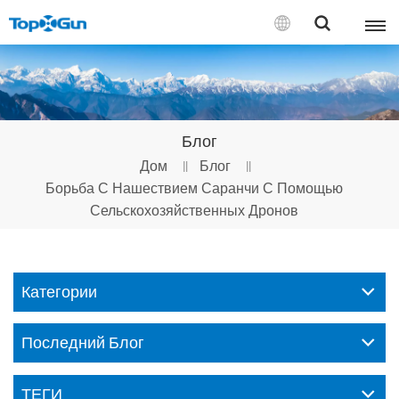
СВЯЗАТЬСЯ С НАМИ
English
Блог
Español
Дом
Блог
Борьба С Нашествием Саранчи С Помощью
Русский
Сельскохозяйственных Дронов
Português(Portugal)
Português(Brasil)
Категории
Türkçe
Последний Блог
Tiếng Việt
ТЕГИ