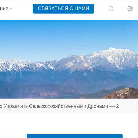
ение
СВЯЗАТЬСЯ С НАМИ
English
Español
Русский
Português(Portugal)
Português(Brasil)
но Управлять Сельскохозяйственными Дронами — 2
Türkçe
Tiếng Việt