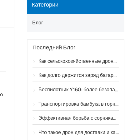
Категории
Блог
Последний Блог
Как сельскохозяйственные дроны помогают бразильским фермерам улучшить операции по опрыскиванию посевов
Как долго держится заряд батареи сельскохозяйственного дрона?
Беспилотник Y160: более безопасный и эффективный способ транспортировки материалов для опор линий электропередач в горной местности.
по
Транспортировка бамбука в горных районах: как TOPXGUN Y160 открывает новый маршрут из леса к месту сбора.
Эффективная борьба с сорняками до всходов пшеницы с помощью сельскохозяйственного дрона A80.
Что такое дрон для доставки и как работает доставка с помощью дронов?