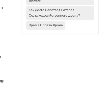
Дронов
 от
Как Долго Работает Батарея
Сельскохозяйственного Дрона?
Время Полета Дрона
о
ли