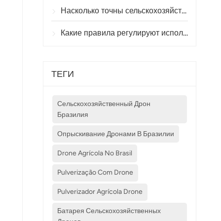
Насколько точны сельскохозяйственные дроны при опрыскивании и мониторинге посевов?
Какие правила регулируют использование сельскохозяйственных дронов в разных странах?
ТЕГИ
Сельскохозяйственный Дрон
Бразилия
Опрыскивание Дронами В Бразилии
Drone Agrícola No Brasil
Pulverização Com Drone
Pulverizador Agrícola Drone
Батарея Сельскохозяйственных