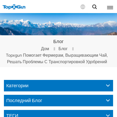
СВЯЗАТЬСЯ С НАМИ
English
Блог
Español
Дом
Блог
Topxgun Помогает Фермерам, Выращивающим Чай,
Русский
Решать Проблемы С Транспортировкой Удобрений
Português(Portugal)
Português(Brasil)
Категории
Türkçe
Последний Блог
Tiếng Việt
ТЕГИ